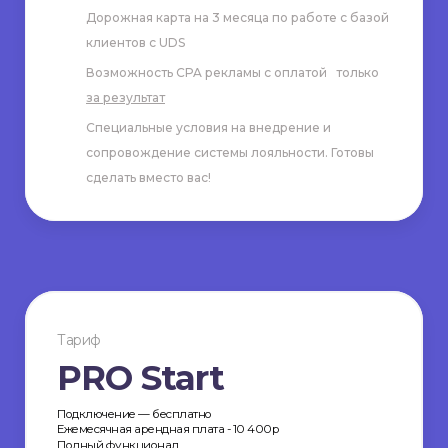
Дорожная карта на 3 месяца по работе с базой
клиентов с UDS
Возможность CPA рекламы с оплатой только
за результат
Специальные условия на внедрение и
сопровождение системы лояльности. Готовы
Проект внедрения
сделать вместо вас!
Тариф
PRO Start
Подключение — бесплатно
Ежемесячная арендная плата - 10 400р
Полный функционал