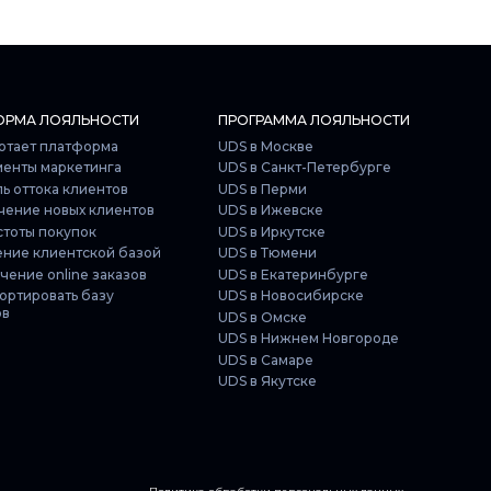
ОРМА ЛОЯЛЬНОСТИ
ПРОГРАММА ЛОЯЛЬНОСТИ
отает платформа
UDS в Москве
менты маркетинга
UDS в Санкт-Петербурге
ь оттока клиентов
UDS в Перми
чение новых клиентов
UDS в Ижевске
стоты покупок
UDS в Иркутске
ение клиентской базой
UDS в Тюмени
ение online заказов
UDS в Екатеринбурге
ортировать базу
UDS в Новосибирске
ов
UDS в Омске
UDS в Нижнем Новгороде
UDS в Самаре
UDS в Якутске