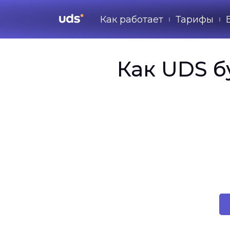
Как работает
Тарифы
Как UDS б