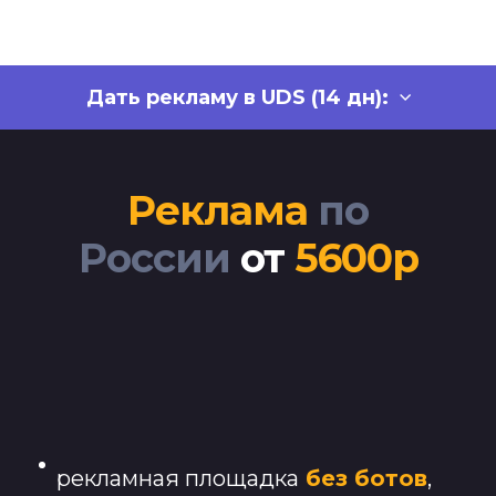
Дать рекламу в UDS (14 дн):
Реклама
по
России
от
5600р
рекламн
ая площадка
без ботов
,